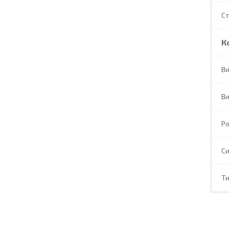
С
К
Ви
Ви
Ро
Си
Ти