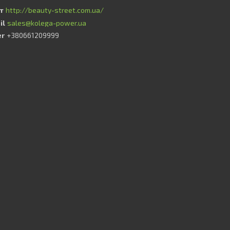
http://beauty-street.com.ua/
sales@kolega-power.ua
+380661209999