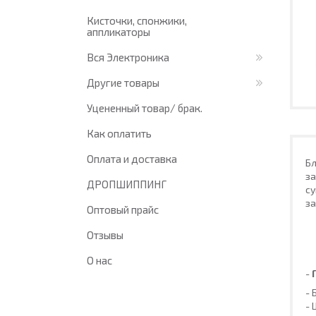
Кисточки, спонжики,
аппликаторы
Вся Электроника
Другие товары
Уцененный товар/ брак.
Как оплатить
Оплата и доставка
Бл
за
ДРОПШИППИНГ
су
за
Оптовый прайс
Отзывы
О нас
-
Г
- 
- 