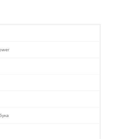
ower
бука