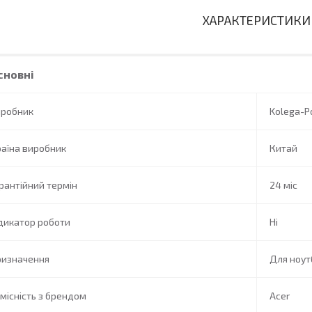
ХАРАКТЕРИСТИКИ
сновні
иробник
Kolega-P
аїна виробник
Китай
рантійний термін
24 міс
дикатор роботи
Ні
ризначення
Для ноут
місність з брендом
Acer