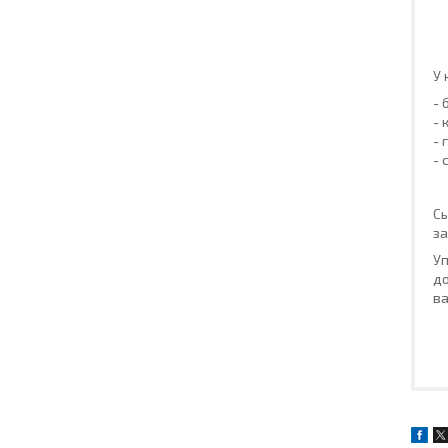
У 
- 
- 
- 
- 
Сь
за
Уп
до
ва