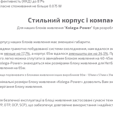
Ефективність (ККД) до 87%
Власне споживання не більше 0.075 W
Стильний корпус і компак
Для наших блоків живлення
"Kolega-Power"
був розробл
рпусу наших блоків живлення має зменшені габарити.
вдяки грамотно побудованої системи охолодження, нам вдалося з
0w
менше на 17,7%
, а корпус 65w вдалося
зменшити аж на 34,5%
. 
го легко можна сплутати із звичайним блоком живлення на 40-45w
olega-Power» знаходяться між розмірами блоку живлення для НетБ
влення на 65w.
Якщо порівнювати з блоками живлення інших виробників
90w - 131мм x 57мм x 31
німальні розміри блоку живлення «Kolega-Power» дозволить Вам зн
ерігання блоку живлення.
я безпечної експлуатації в блоці живлення застосовані сучасні техн
P, OTP, OCP, SCP), що забезпечує довговічне використання і надійніст