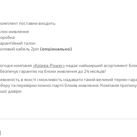
комплект поставки входить:
блок живлення
коробка
гарантійний талон
силовий кабель 2pin
(опціонально)
огодні компанія
«Kolega-Power»
надає найширший асортимент блоків 
безпечує гарантію на блоки живлення до 24 місяців!
евненість в якості і можливість надавати такий великий термін гар
бору та перевірки кожної партії блоків живлення. Компанія пропонує 
шої довіри.