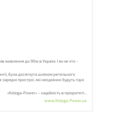
живлення до 90w в Україні. І як не хто -
антії, була досягнута шляхом ретельного
зарядні пристрої, які неодмінно будуть гідні
«Kolega-Power» – надійність в пріоритеті...
www.Kolega-Power.ua