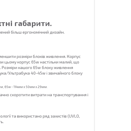
тні габарити.
ений більш ергономічний дизайн.
меншити розміри блоків живлення. Корпус
При цьому корпус 65w настільки малий, що
. Розміри нашого 65w блоку живлення
ука/Ультрабука 40-45w і звичайного блоку
мм, 65w -
114мм х 50мм x 29мм.
ачно скоротити витрати на транспортування і
ології та використано ряд захистів (UVLO,
ь.