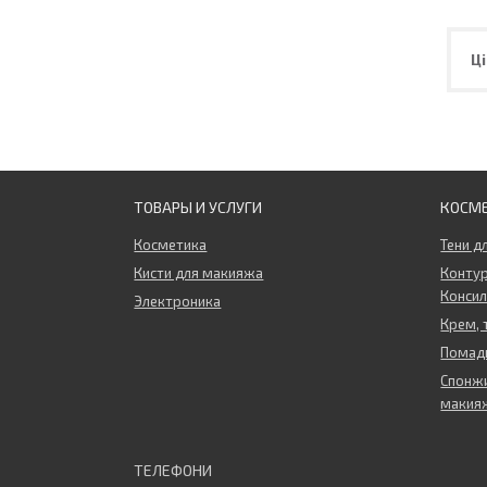
Ці
ТОВАРЫ И УСЛУГИ
КОСМ
Косметика
Тени д
Кисти для макияжа
Контур
Конси
Электроника
Крем, 
Помады
Спонжи
макия