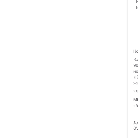
- 
- 
Ко
За
9
йо
«K
жи
* 
Мі
зб
Дл
OV