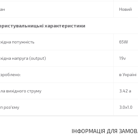
тан
Новий
ористувальницькі характеристики
хідна потужність
65W
хідна напруга (output)
19v
зроблено:
в Україні
ла вихідного струму
3.42 a
п роз'єму
3.0x1.0
ІНФОРМАЦІЯ ДЛЯ ЗАМО