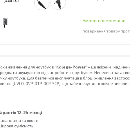
повернення товару прот
оки живлення для ноутбуків
"Kolega-Power"
– це якісний і надійн
ряджати акумулятор під час роботи з ноутбуком. Невелика вага і ко
мку ноутбука. Для безпечної експлуатації в блоці живлення застосов
хистів (UVLO, OVP, OTP, OCP, SCP), що забезпечує довговічне використ
арантія 12-24 місяці
Баланс ціни та якості
Широка сумісність