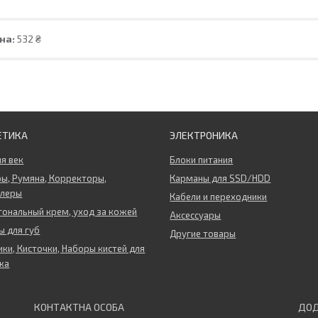
на:
532 ₴
ЕТИКА
ЭЛЕКТРОНИКА
ля век
Блоки питания
ы, Румяна, Корректоры,
Карманы для SSD/HDD
ллеры
Кабели и переходники
тональный крем, уход за кожей
Аксессуары
 для губ
Другие товары
ки, Кисточки, Наборы кистей для
жа