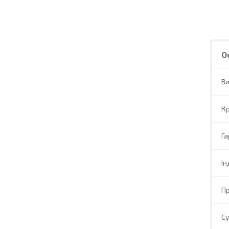
О
В
Кр
Га
Ін
П
Су