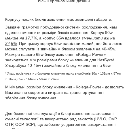
більш ергономічний дизайн.
Корпусу наших блоків живлення має зменшені габарити.
Завдяки грамотно побудованої системи охолодження, нам
вдалося зменшити розміри блоків живлення. Корпус 90w
менше на 17,7%
, а корпус 65w вдалося
зменшити аж на
34,5%
. При цьому корпус 65w настільки малий, що його легко
можна сплутати із звичайним блоком живлення на 40-45w.
Розміри нашого 65w блоку живлення «Kolega-Power»
знаходяться між розмірами блоку живлення для НетБука/
Ультрабука 40-45w і звичайного блоку живлення на 65w.
* Якщо порівнювати з блоками живлення інших виробників
90w - 131мм x 57мм
x 31мм, 65w -
114мм х 50мм x 29мм.
Мінімальні розміри блоку живлення «Kolega-Power» дозволить
Вам значно скоротити витрати на транспортування і
зберігання блоку живлення.
Для безпечної експлуатації в блоці живлення застосовані
сучасні технології та використано ряд захистів (UVLO, OVP,
OTP, OCP, SCP), що забезпечує довговічне використання і