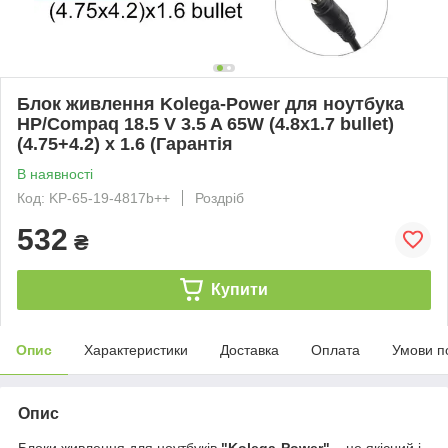
Блок живлення Kolega-Power для ноутбука
HP/Compaq 18.5 V 3.5 A 65W (4.8x1.7 bullet)
(4.75+4.2) x 1.6 (Гарантія
В наявності
Код: KP-65-19-4817b++
Роздріб
532
₴
Купити
Опис
Характеристики
Доставка
Оплата
Умови п
Опис
Блоки живлення для ноутбуків
"Kolega-Power"
– це якісний і