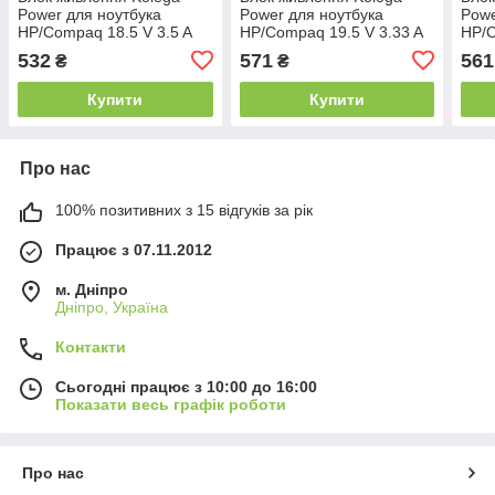
Power для ноутбука
Power для ноутбука
Powe
HP/Compaq 18.5 V 3.5 A
HP/Compaq 19.5 V 3.33 A
HP/C
65W 4.8x1.7 (Гарантія 24
65W 4.5x3.0 (Гарантія 24
65W 
532
571
561
₴
₴
міс)
міс)
(Гар
Купити
Купити
Про нас
100% позитивних з 15 відгуків за рік
Працює з 07.11.2012
м. Дніпро
Дніпро, Україна
Контакти
Сьогодні працює з 10:00 до 16:00
Показати весь графік роботи
Про нас