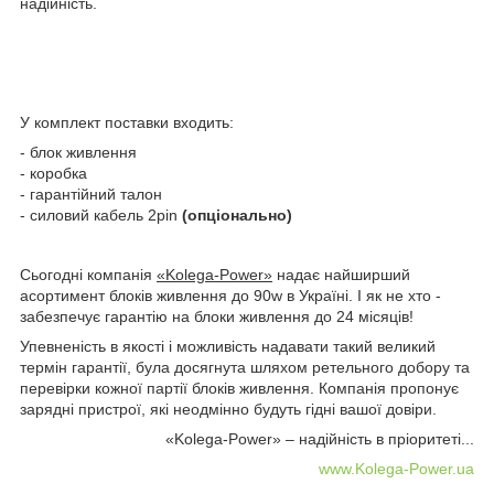
надійність.
У комплект поставки входить:
- блок живлення
- коробка
- гарантійний талон
- силовий кабель 2pin
(опціонально)
Сьогодні компанія
«Kolega-Power»
надає найширший
асортимент блоків живлення до 90w в Україні. І як не хто -
забезпечує гарантію на блоки живлення до 24 місяців!
Упевненість в якості і можливість надавати такий великий
термін гарантії, була досягнута шляхом ретельного добору та
перевірки кожної партії блоків живлення. Компанія пропонує
зарядні пристрої, які неодмінно будуть гідні вашої довіри.
«Kolega-Power» – надійність в пріоритеті...
www.Kolega-Power.ua