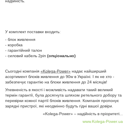
надійність.
У комплект поставки входить:
- блок живлення
- коробка
- гарантійний талон
- силовий кабель 2pin
(опціонально)
Сьогодні компанія
«Kolega-Power»
надає найширший
асортимент блоків живлення до 90w в Україні. І як не хто -
забезпечує гарантію на блоки живлення до 24 місяців!
Упевненість в якості і можливість надавати такий великий
термін гарантії, була досягнута шляхом ретельного добору та
перевірки кожної партії блоків живлення. Компанія пропонує
зарядні пристрої, які неодмінно будуть гідні вашої довіри.
«Kolega-Power» – надійність в пріоритеті...
www.Kolega-Power.ua