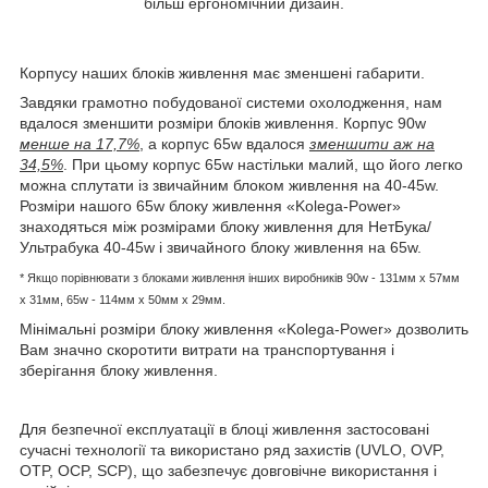
більш ергономічний дизайн.
Корпусу наших блоків живлення має зменшені габарити.
Завдяки грамотно побудованої системи охолодження, нам
вдалося зменшити розміри блоків живлення. Корпус 90w
менше на 17,7%
, а корпус 65w вдалося
зменшити аж на
34,5%
. При цьому корпус 65w настільки малий, що його легко
можна сплутати із звичайним блоком живлення на 40-45w.
Розміри нашого 65w блоку живлення «Kolega-Power»
знаходяться між розмірами блоку живлення для НетБука/
Ультрабука 40-45w і звичайного блоку живлення на 65w.
* Якщо порівнювати з блоками живлення інших виробників
90w - 131мм x 57мм
x 31мм, 65w -
114мм х 50мм x 29мм.
Мінімальні розміри блоку живлення «Kolega-Power» дозволить
Вам значно скоротити витрати на транспортування і
зберігання блоку живлення.
Для безпечної експлуатації в блоці живлення застосовані
сучасні технології та використано ряд захистів (UVLO, OVP,
OTP, OCP, SCP), що забезпечує довговічне використання і