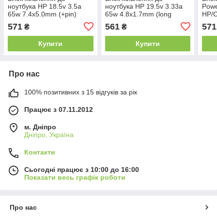
ноутбука HP 18.5v 3.5a
ноутбука HP 19.5v 3.33a
Powe
65w 7.4x5.0mm (+pin)
65w 4.8x1.7mm (long
HP/C
(Kolega-Power (A++)) 24
black) (Kolega-Power
45W 
571
561
571
₴
₴
міс.гар.
(A++)) 24 міс.гар.
міс)
Купити
Купити
Про нас
100% позитивних з 15 відгуків за рік
Працює з 07.11.2012
м. Дніпро
Дніпро, Україна
Контакти
Сьогодні працює з 10:00 до 16:00
Показати весь графік роботи
Про нас