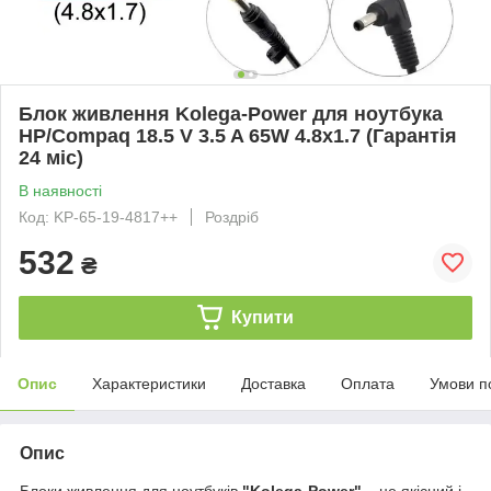
Блок живлення Kolega-Power для ноутбука
HP/Compaq 18.5 V 3.5 A 65W 4.8x1.7 (Гарантія
24 міс)
В наявності
Код: KP-65-19-4817++
Роздріб
532
₴
Купити
Опис
Характеристики
Доставка
Оплата
Умови п
Опис
Блоки живлення для ноутбуків
"Kolega-Power"
– це якісний і