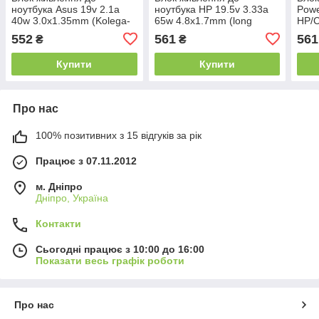
ноутбука Asus 19v 2.1a
ноутбука HP 19.5v 3.33a
Powe
40w 3.0x1.35mm (Kolega-
65w 4.8x1.7mm (long
HP/C
Power (A++)) 24 міс.гар.
black) (Kolega-Power
65W 
552
561
561
₴
₴
(A++)) 24 міс.гар.
(Гар
Купити
Купити
Про нас
100% позитивних з 15 відгуків за рік
Працює з 07.11.2012
м. Дніпро
Дніпро, Україна
Контакти
Сьогодні працює з 10:00 до 16:00
Показати весь графік роботи
Про нас