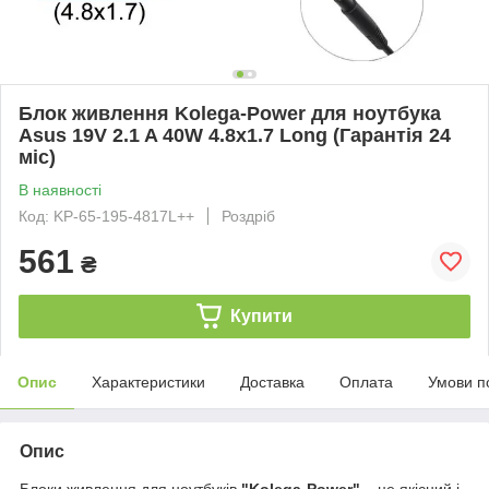
Блок живлення Kolega-Power для ноутбука
Asus 19V 2.1 A 40W 4.8x1.7 Long (Гарантія 24
міс)
В наявності
Код: KP-65-195-4817L++
Роздріб
561
₴
Купити
Опис
Характеристики
Доставка
Оплата
Умови п
Опис
Блоки живлення для ноутбуків
"Kolega-Power"
– це якісний і