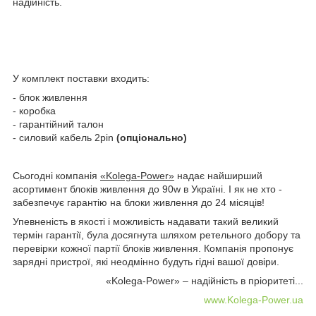
надійність.
У комплект поставки входить:
- блок живлення
- коробка
- гарантійний талон
- силовий кабель 2pin
(опціонально)
Сьогодні компанія
«Kolega-Power»
надає найширший
асортимент блоків живлення до 90w в Україні. І як не хто -
забезпечує гарантію на блоки живлення до 24 місяців!
Упевненість в якості і можливість надавати такий великий
термін гарантії, була досягнута шляхом ретельного добору та
перевірки кожної партії блоків живлення. Компанія пропонує
зарядні пристрої, які неодмінно будуть гідні вашої довіри.
«Kolega-Power» – надійність в пріоритеті...
www.Kolega-Power.ua