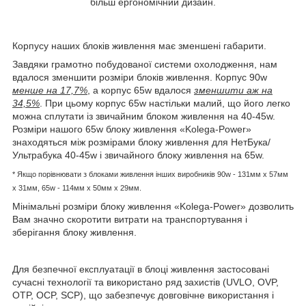
більш ергономічний дизайн.
Корпусу наших блоків живлення має зменшені габарити.
Завдяки грамотно побудованої системи охолодження, нам
вдалося зменшити розміри блоків живлення. Корпус 90w
менше на 17,7%
, а корпус 65w вдалося
зменшити аж на
34,5%
. При цьому корпус 65w настільки малий, що його легко
можна сплутати із звичайним блоком живлення на 40-45w.
Розміри нашого 65w блоку живлення «Kolega-Power»
знаходяться між розмірами блоку живлення для НетБука/
Ультрабука 40-45w і звичайного блоку живлення на 65w.
* Якщо порівнювати з блоками живлення інших виробників
90w - 131мм x 57мм
x 31мм, 65w -
114мм х 50мм x 29мм.
Мінімальні розміри блоку живлення «Kolega-Power» дозволить
Вам значно скоротити витрати на транспортування і
зберігання блоку живлення.
Для безпечної експлуатації в блоці живлення застосовані
сучасні технології та використано ряд захистів (UVLO, OVP,
OTP, OCP, SCP), що забезпечує довговічне використання і