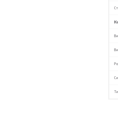
С
К
Ви
Ви
Ро
Си
Ти