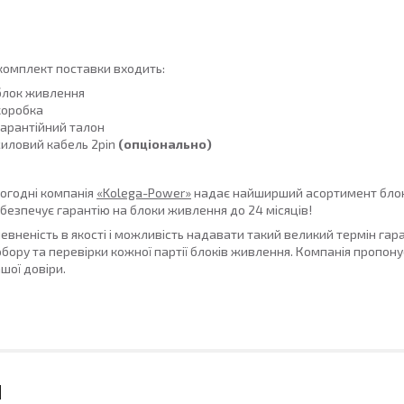
комплект поставки входить:
блок живлення
коробка
гарантійний талон
силовий кабель 2pin
(опціонально)
огодні компанія
«Kolega-Power»
надає найширший асортимент блоків 
безпечує гарантію на блоки живлення до 24 місяців!
евненість в якості і можливість надавати такий великий термін гар
бору та перевірки кожної партії блоків живлення. Компанія пропонує 
шої довіри.