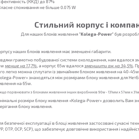
Ефективність (ККД) до 87%
Власне споживання не більше 0.075 W
Стильний корпус і компак
Для наших блоків живлення
"Kolega-Power"
був розробл
рпусу наших блоків живлення має зменшені габарити.
вдяки грамотно побудованої системи охолодження, нам вдалося з
0w
менше на 17,7%
, а корпус 65w вдалося
зменшити аж на 34,5%
. 
го легко можна сплутати із звичайним блоком живлення на 40-45w
olega-Power» знаходяться між розмірами блоку живлення для НетБ
влення на 65w.
Якщо порівнювати з блоками живлення інших виробників
90w - 131мм x 57мм x 31
німальні розміри блоку живлення «Kolega-Power» дозволить Вам зн
ерігання блоку живлення.
я безпечної експлуатації в блоці живлення застосовані сучасні техн
P, OTP, OCP, SCP), що забезпечує довговічне використання і надійніст