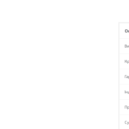
О
В
Кр
Га
Ін
П
Су