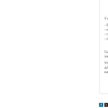
У 
- 
- 
- 
- 
Сь
за
Уп
до
ва