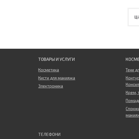
Ці
ТОВАРЫ И УСЛУГИ
КОСМ
Косметика
Тени д
Кисти для макияжа
Контур
Конси
Электроника
Крем, 
Помады
Спонжи
макия