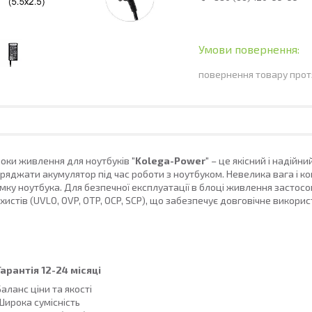
повернення товару прот
оки живлення для ноутбуків
"Kolega-Power"
– це якісний і надійн
ряджати акумулятор під час роботи з ноутбуком. Невелика вага і ко
мку ноутбука. Для безпечної експлуатації в блоці живлення застосов
хистів (UVLO, OVP, OTP, OCP, SCP), що забезпечує довговічне використ
арантія 12-24 місяці
Баланс ціни та якості
Широка сумісність