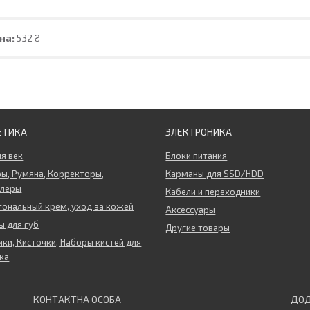
на:
532 ₴
ЕТИКА
ЭЛЕКТРОНИКА
ля век
Блоки питания
ы, Румяна, Корректоры,
Карманы для SSD/HDD
ллеры
Кабели и переходники
тональный крем, уход за кожей
Аксессуары
 для губ
Другие товары
ки, Кисточки, Наборы кистей для
жа