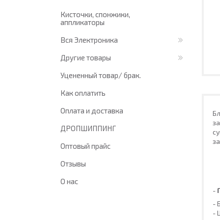
Кисточки, спонжики,
аппликаторы
Вся Электроника
Другие товары
Уцененный товар/ брак.
Как оплатить
Оплата и доставка
Бл
за
ДРОПШИППИНГ
су
за
Оптовый прайс
Отзывы
О нас
-
Г
- 
- 