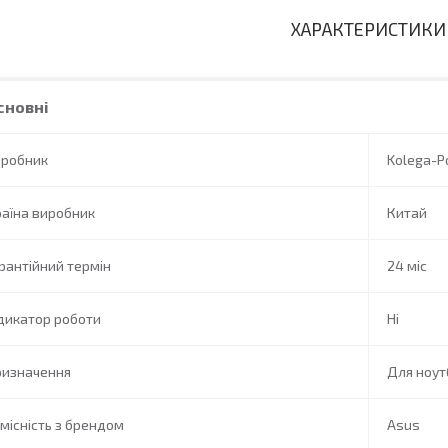
ХАРАКТЕРИСТИКИ
сновні
иробник
Kolega-P
аїна виробник
Китай
рантійний термін
24 міс
дикатор роботи
Ні
ризначення
Для ноут
місність з брендом
Asus