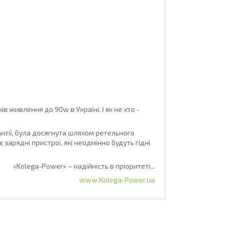
живлення до 90w в Україні. І як не хто -
антії, була досягнута шляхом ретельного
зарядні пристрої, які неодмінно будуть гідні
«Kolega-Power» – надійність в пріоритеті...
www.Kolega-Power.ua