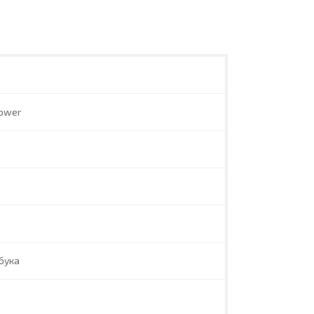
ower
бука