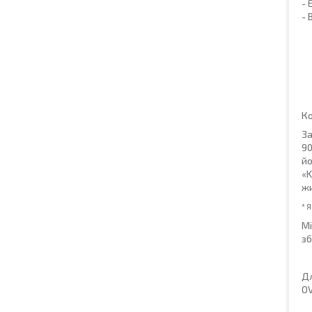
- 
- 
Ко
За
9
йо
«K
жи
* 
Мі
зб
Дл
OV