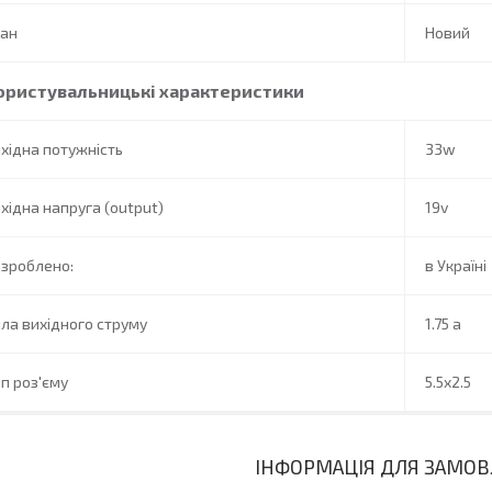
тан
Новий
ористувальницькі характеристики
хідна потужність
33w
хідна напруга (output)
19v
зроблено:
в Україні
ла вихідного струму
1.75 a
п роз'єму
5.5x2.5
ІНФОРМАЦІЯ ДЛЯ ЗАМО