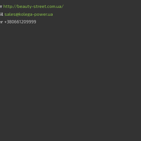
http://beauty-street.com.ua/
sales@kolega-power.ua
+380661209999