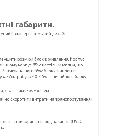
тні габарити.
ений більш ергономічний дизайн.
меншити розміри блоків живлення. Корпус
При цьому корпус 65w настільки малий, що
. Розміри нашого 65w блоку живлення
ука/Ультрабука 40-45w і звичайного блоку
мм, 65w -
114мм х 50мм x 29мм.
ачно скоротити витрати на транспортування і
ології та використано ряд захистів (UVLO,
ь.