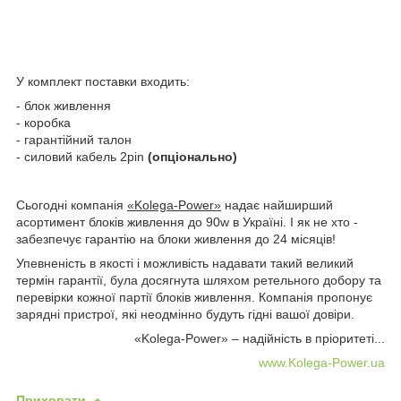
У комплект поставки входить:
- блок живлення
- коробка
- гарантійний талон
- силовий кабель 2pin
(опціонально)
Сьогодні компанія
«Kolega-Power»
надає найширший
асортимент блоків живлення до 90w в Україні. І як не хто -
забезпечує гарантію на блоки живлення до 24 місяців!
Упевненість в якості і можливість надавати такий великий
термін гарантії, була досягнута шляхом ретельного добору та
перевірки кожної партії блоків живлення. Компанія пропонує
зарядні пристрої, які неодмінно будуть гідні вашої довіри.
«Kolega-Power» – надійність в пріоритеті...
www.Kolega-Power.ua
Приховати