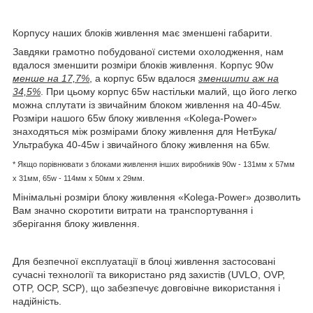
Корпусу наших блоків живлення має зменшені габарити.
Завдяки грамотно побудованої системи охолодження, нам
вдалося зменшити розміри блоків живлення. Корпус 90w
менше на 17,7%
, а корпус 65w вдалося
зменшити аж на
34,5%
. При цьому корпус 65w настільки малий, що його легко
можна сплутати із звичайним блоком живлення на 40-45w.
Розміри нашого 65w блоку живлення «Kolega-Power»
знаходяться між розмірами блоку живлення для НетБука/
Ультрабука 40-45w і звичайного блоку живлення на 65w.
* Якщо порівнювати з блоками живлення інших виробників
90w - 131мм x 57мм
x 31мм, 65w -
114мм х 50мм x 29мм.
Мінімальні розміри блоку живлення «Kolega-Power» дозволить
Вам значно скоротити витрати на транспортування і
зберігання блоку живлення.
Для безпечної експлуатації в блоці живлення застосовані
сучасні технології та використано ряд захистів (UVLO, OVP,
OTP, OCP, SCP), що забезпечує довговічне використання і
надійність.