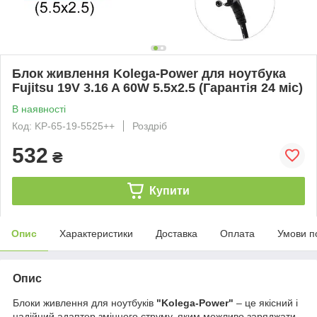
Блок живлення Kolega-Power для ноутбука
Fujitsu 19V 3.16 A 60W 5.5x2.5 (Гарантія 24 міс)
В наявності
Код: KP-65-19-5525++
Роздріб
532
₴
Купити
Опис
Характеристики
Доставка
Оплата
Умови п
Опис
Блоки живлення для ноутбуків
"Kolega-Power"
– це якісний і
надійний адаптер змінного струму, яким можливо заряджати