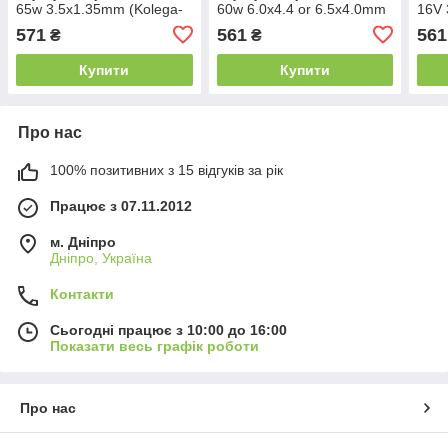
65w 3.5x1.35mm (Kolega-
60w 6.0x4.4 or 6.5x4.0mm
16V 
Power (A++)) 24 міс.гар.
(+pin) (Kolega-Power
(Гар
571
561
561
₴
₴
(A++)) 24 міс.гар.
Купити
Купити
Про нас
100% позитивних з 15 відгуків за рік
Працює з 07.11.2012
м. Дніпро
Дніпро, Україна
Контакти
Сьогодні працює з 10:00 до 16:00
Показати весь графік роботи
Про нас