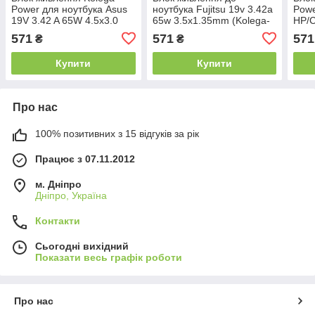
Power для ноутбука Asus
ноутбука Fujitsu 19v 3.42a
Powe
19V 3.42 A 65W 4.5x3.0
65w 3.5x1.35mm (Kolega-
HP/C
(Гарантія 24 міс)
Power (A++)) 24 міс.гар.
45W 
571
571
571
₴
₴
міс)
Купити
Купити
Про нас
100% позитивних з 15 відгуків за рік
Працює з 07.11.2012
м. Дніпро
Дніпро, Україна
Контакти
Сьогодні вихідний
Показати весь графік роботи
Про нас