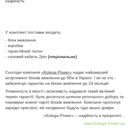
надійність.
У комплект поставки входить:
- блок живлення
- коробка
- гарантійний талон
- силовий кабель 2pin
(опціонально)
Сьогодні компанія
«Kolega-Power»
надає найширший
асортимент блоків живлення до 90w в Україні. І як не хто -
забезпечує гарантію на блоки живлення до 24 місяців!
Упевненість в якості і можливість надавати такий великий
термін гарантії, була досягнута шляхом ретельного добору та
перевірки кожної партії блоків живлення. Компанія пропонує
зарядні пристрої, які неодмінно будуть гідні вашої довіри.
«Kolega-Power» – надійність в пріоритеті...
www.Kolega-Power.ua