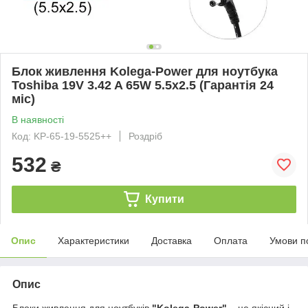
Блок живлення Kolega-Power для ноутбука
Toshiba 19V 3.42 A 65W 5.5x2.5 (Гарантія 24
міс)
В наявності
Код: KP-65-19-5525++
Роздріб
532
₴
Купити
Опис
Характеристики
Доставка
Оплата
Умови п
Опис
Блоки живлення для ноутбуків
"Kolega-Power"
– це якісний і