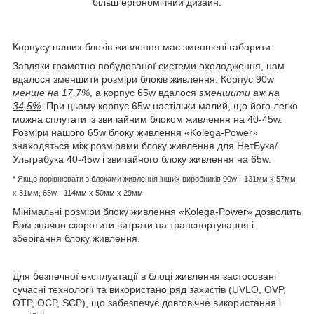
більш ергономічний дизайн.
Корпусу наших блоків живлення має зменшені габарити.
Завдяки грамотно побудованої системи охолодження, нам
вдалося зменшити розміри блоків живлення. Корпус 90w
менше на 17,7%
, а корпус 65w вдалося
зменшити аж на
34,5%
. При цьому корпус 65w настільки малий, що його легко
можна сплутати із звичайним блоком живлення на 40-45w.
Розміри нашого 65w блоку живлення «Kolega-Power»
знаходяться між розмірами блоку живлення для НетБука/
Ультрабука 40-45w і звичайного блоку живлення на 65w.
* Якщо порівнювати з блоками живлення інших виробників
90w - 131мм x 57мм
x 31мм, 65w -
114мм х 50мм x 29мм.
Мінімальні розміри блоку живлення «Kolega-Power» дозволить
Вам значно скоротити витрати на транспортування і
зберігання блоку живлення.
Для безпечної експлуатації в блоці живлення застосовані
сучасні технології та використано ряд захистів (UVLO, OVP,
OTP, OCP, SCP), що забезпечує довговічне використання і