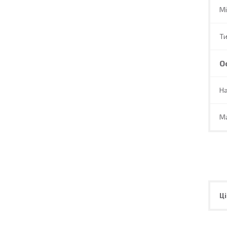
Мі
Ти
О
Н
М
Ці