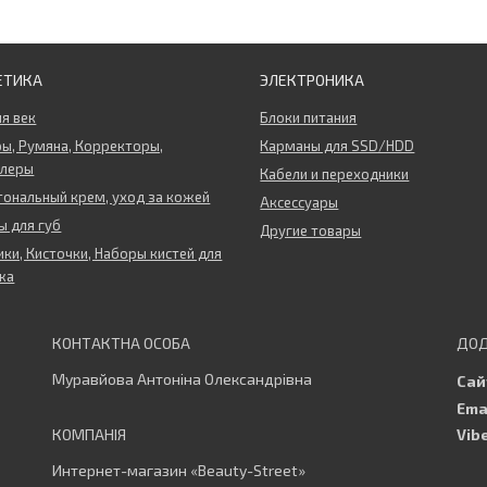
ЕТИКА
ЭЛЕКТРОНИКА
ля век
Блоки питания
ы, Румяна, Корректоры,
Карманы для SSD/HDD
ллеры
Кабели и переходники
тональный крем, уход за кожей
Аксессуары
 для губ
Другие товары
ки, Кисточки, Наборы кистей для
жа
Муравйова Антоніна Олександрівна
Интернет-магазин «Beauty-Street»