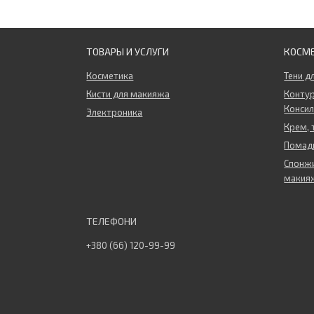
ТОВАРЫ И УСЛУГИ
КОСМ
Косметика
Тени д
Кисти для макияжа
Контур
Конси
Электроника
Крем, 
Помады
Спонжи
макия
+380 (66) 120-99-99