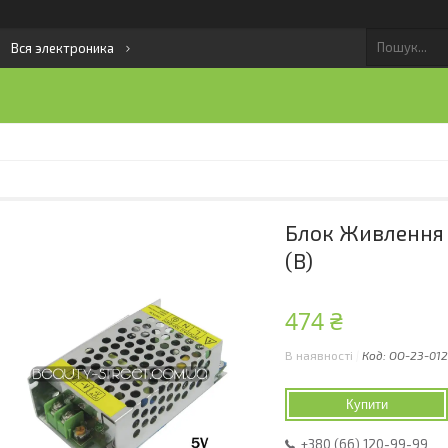
Вся электроника
Блок Живлення 
(B)
474 ₴
В наявності
Код:
ОО-23-012
Купити
+380 (66) 120-99-99