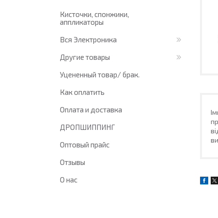
Кисточки, спонжики,
аппликаторы
Вся Электроника
Другие товары
Уцененный товар/ брак.
Как оплатить
Оплата и доставка
Ім
пр
ДРОПШИППИНГ
ві
ви
Оптовый прайс
Отзывы
О нас