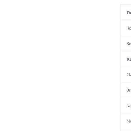
О
Кр
В
К
Cl
Ви
Га
Ма