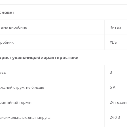
сновні
аїна виробник
Китай
иробник
YDS
ористувальницькі характеристики
ass
B
хідний струм, не більше
6 А
рантійний термін
24 годин
ксимальна вхідна напруга
240 В