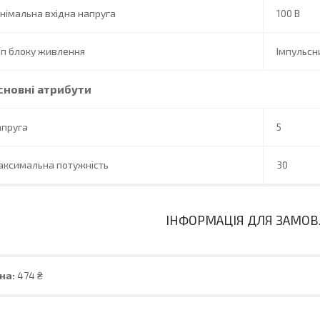
німальна вхідна напруга
100 В
п блоку живлення
Імпульсн
сновні атрибути
апруга
5
аксимальна потужність
30
ІНФОРМАЦІЯ ДЛЯ ЗАМО
на:
474 ₴