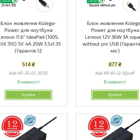
Блок живлення Kolega-
Блок живлення Koleg
Power для ноутбука
Power для ноутбука
Lenovo 11.6" IdeaPad (100S,
Lenovo 12V 36W 3A squ
IIX 310) 5V 4A 20W 3.5x1.35
without pin USB (Гаранті
(Гарантія 12
міс)
514 ₴
877 ₴
KP-25-05-35135
KP-65-12-SQnoP
В наявності
В наявності
Купити
Купити