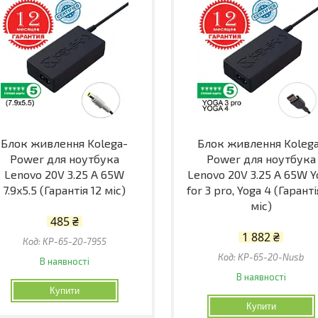
Блок живлення Kolega-
Блок живлення Koleg
Power для ноутбука
Power для ноутбука
Lenovo 20V 3.25 A 65W
Lenovo 20V 3.25 A 65W Y
7.9x5.5 (Гарантія 12 міс)
for 3 pro, Yoga 4 (Гаранті
міс)
485 ₴
1 882 ₴
KP-65-20-7955
KP-65-20-Nusb
В наявності
В наявності
Купити
Купити