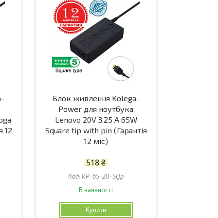
a-
Блок живлення Kolega-
Power для ноутбука
oga
Lenovo 20V 3.25 A 65W
я 12
Square tip with pin (Гарантія
12 міс)
518 ₴
KP-65-20-SQp
В наявності
Купити