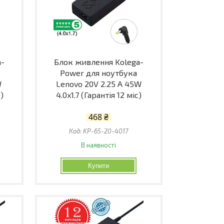
a-
Блок живлення Kolega-
Power для ноутбука
W
Lenovo 20V 2.25 A 45W
с)
4.0x1.7 (Гарантія 12 міс)
468 ₴
KP-65-20-4017
В наявності
Купити