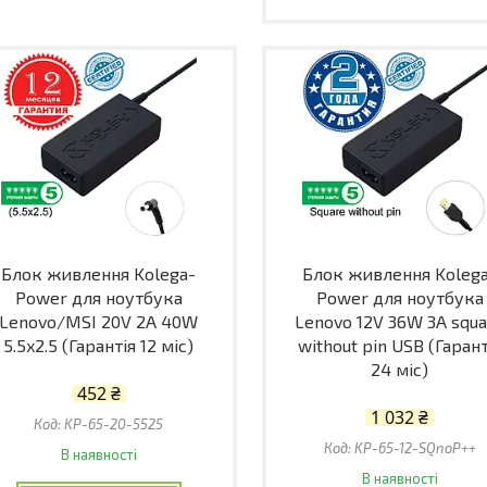
Блок живлення Kolega-
Блок живлення Koleg
Power для ноутбука
Power для ноутбука
Lenovo/MSI 20V 2A 40W
Lenovo 12V 36W 3A squ
5.5x2.5 (Гарантія 12 міс)
without pin USB (Гарант
24 міс)
452 ₴
1 032 ₴
KP-65-20-5525
KP-65-12-SQnoP++
В наявності
В наявності