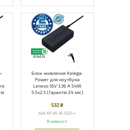
a-
Блок живлення Kolega-
Power для ноутбука
are
Lenovo 16V 3.36 A 54W
ія
5.5x2.5 (Гарантія 24 міс)
532 ₴
KP-65-16-5525++
В наявності