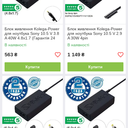
Блок живлення Kolega-Power
Блок живлення Kolega-Power
для ноутбука Sony 10.5 V 3.8
для ноутбука Sony 10.5 V 2.9
A 40W 4.8x1.7 (Гарантія 24
A 30W 4pin
міс)
SGPAC10V/SGPT111/112CN
В наявності
В наявності
(Гарантія 24 міс)
563
1 149
₴
₴
Купити
Купити