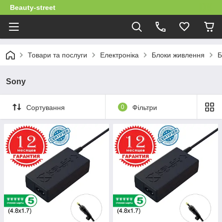
Beauty-street
Товари та послуги
Електроніка
Блоки живлення
Б
Sony
Сортування
0
Фільтри