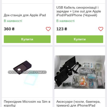
USB Кабель синхронізації і
зарядки + Line out для Apple
Док-станція для Apple iPad
iPod/iPad/iPhone (Чорний)
В наявності
В наявності
360
123
₴
₴
Купити
Купити
Перехідник Microsim на Sim в
Аксесуари (чохли, бампера,
коробці
тримачі) для iPhone/iPad